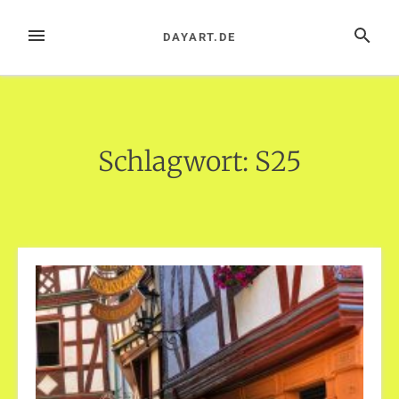
Zum
Inhalt
MENÜ
SUCHE
DAYART.DE
springen
Schlagwort:
S25