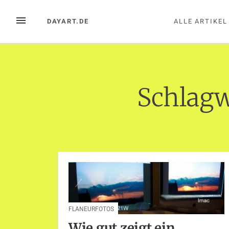
Zum
Inhalt
MENÜ
DAYART.DE
ALLE ARTIKEL
springen
Schlagw
FLANEURFOTOS
Wie gut zeigt ein