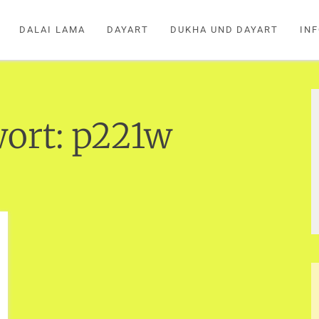
DALAI LAMA
DAYART
DUKHA UND DAYART
IN
ort:
p221w