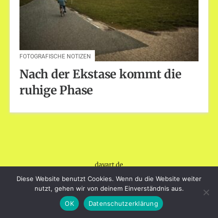
FOTOGRAFISCHE NOTIZEN
Nach der Ekstase kommt die
ruhige Phase
dayart.de
Stolz präsentiert von WordPress
|
Theme: Loose von
Diese Website benutzt Cookies. Wenn du die Website weiter
BlogOnYourOwn.com
.
nutzt, gehen wir von deinem Einverständnis aus.
OK
Datenschutzerklärung