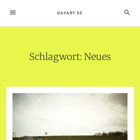
Zum
Inhalt
MENÜ
SUCHE
DAYART.DE
springen
Schlagwort:
Neues