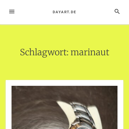
Zum
Inhalt
MENÜ
SUCHE
DAYART.DE
springen
Schlagwort:
marinaut