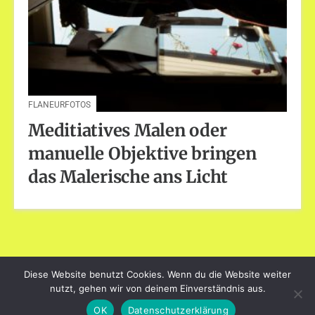
FLANEURFOTOS
Meditiatives Malen oder
manuelle Objektive bringen
das Malerische ans Licht
Diese Website benutzt Cookies. Wenn du die Website weiter
dayart.de
nutzt, gehen wir von deinem Einverständnis aus.
Stolz präsentiert von WordPress
|
Theme: Loose von
OK
Datenschutzerklärung
BlogOnYourOwn.com
.