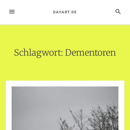
Zum
Inhalt
MENÜ
SUCHE
DAYART.DE
springen
Schlagwort:
Dementoren