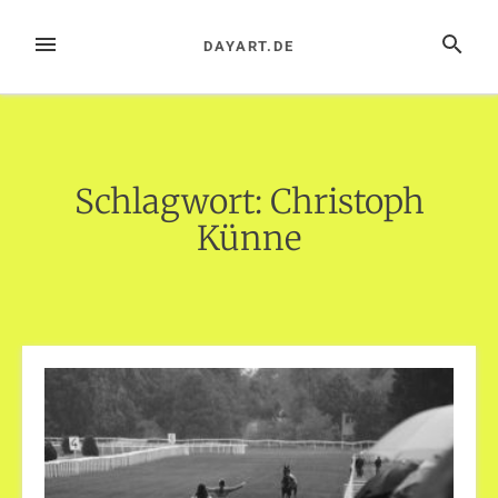
Zum
Inhalt
MENÜ
SUCHE
DAYART.DE
springen
Schlagwort:
Christoph
Künne