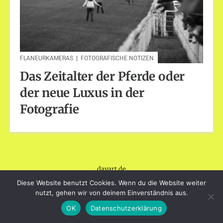
FLANEURKAMERAS
|
FOTOGRAFISCHE NOTIZEN
Das Zeitalter der Pferde oder
der neue Luxus in der
Fotografie
dayart.de
Stolz präsentiert von WordPress
|
Theme: Loose von
Diese Website benutzt Cookies. Wenn du die Website weiter
BlogOnYourOwn.com
.
nutzt, gehen wir von deinem Einverständnis aus.
OK
Datenschutzerklärung