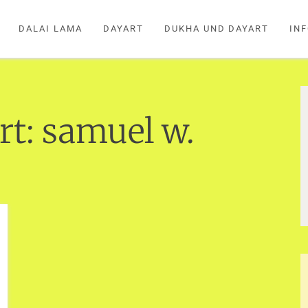
DALAI LAMA
DAYART
DUKHA UND DAYART
IN
rt:
samuel w.