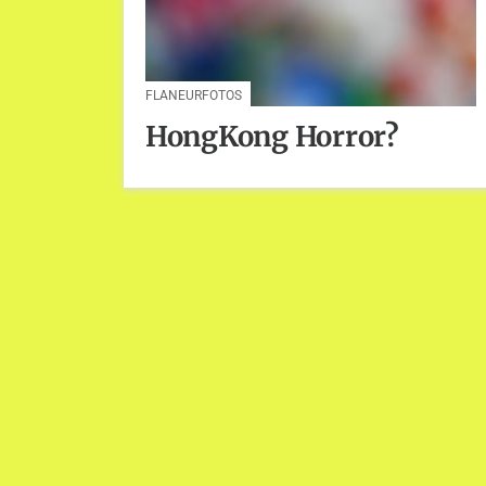
FLANEURFOTOS
HongKong Horror?