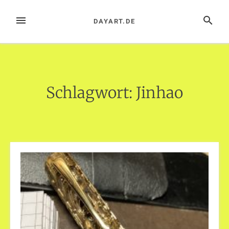
Zum
Inhalt
MENÜ
SUCHE
DAYART.DE
springen
Schlagwort:
Jinhao