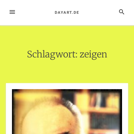
Zum
Inhalt
MENÜ
SUCHE
DAYART.DE
springen
Schlagwort:
zeigen