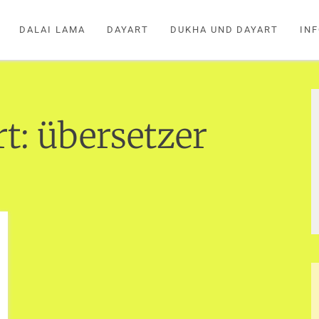
DALAI LAMA
DAYART
DUKHA UND DAYART
IN
rt:
übersetzer