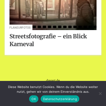
FLANEURFOTOS
Streetsfotografie – ein Blick
Karneval
dayart.de
Stolz präsentiert von WordPress
|
Theme: Loose von
Diese Website benutzt Cookies. Wenn du die Website weiter
BlogOnYourOwn.com
.
nutzt, gehen wir von deinem Einverständnis aus.
OK
Datenschutzerklärung