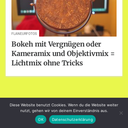
FLANEURFOTOS
Bokeh mit Vergnügen oder
Kameramix und Objektivmix =
Lichtmix ohne Tricks
Diese Website benutzt Cookies. Wenn du die Website weiter
dayart.de
nutzt, gehen wir von deinem Einverständnis aus.
Stolz präsentiert von WordPress
|
Theme: Loose von
BlogOnYourOwn.com
.
OK
Datenschutzerklärung