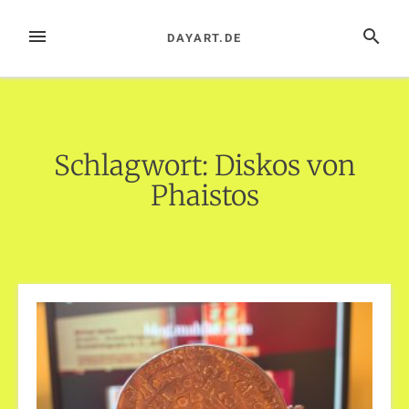
Zum
Inhalt
MENÜ
SUCHE
DAYART.DE
springen
Schlagwort:
Diskos von
Phaistos