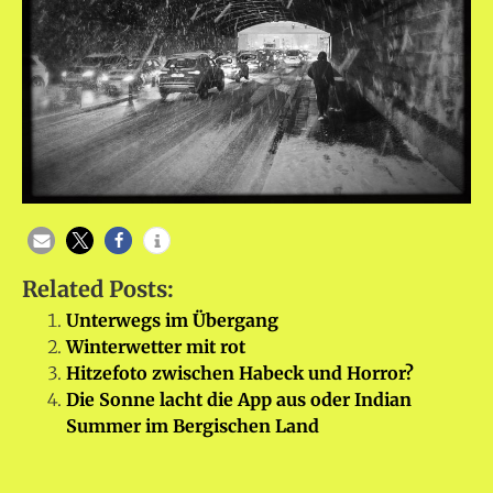
Related Posts:
Unterwegs im Übergang
Winterwetter mit rot
Hitzefoto zwischen Habeck und Horror?
Die Sonne lacht die App aus oder Indian
Summer im Bergischen Land