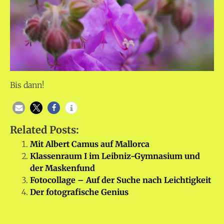
Bis dann!
Related Posts:
Mit Albert Camus auf Mallorca
Klassenraum I im Leibniz-Gymnasium und
der Maskenfund
Fotocollage – Auf der Suche nach Leichtigkeit
Der fotografische Genius