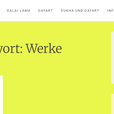
DALAI LAMA
DAYART
DUKHA UND DAYART
IN
ort:
Werke