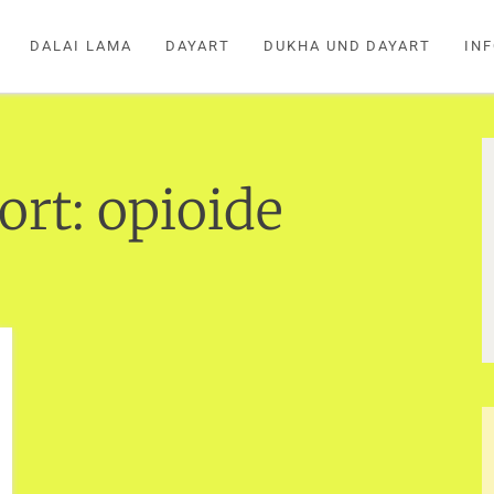
DALAI LAMA
DAYART
DUKHA UND DAYART
IN
ort:
opioide