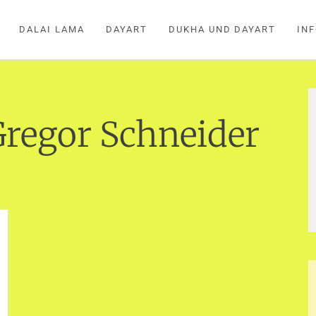
DALAI LAMA
DAYART
DUKHA UND DAYART
IN
regor Schneider