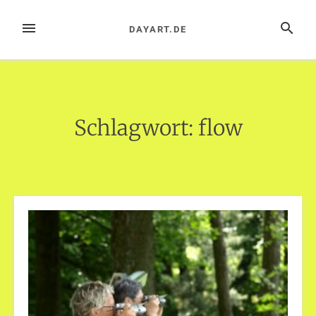
Zum
Inhalt
MENÜ
SUCHE
DAYART.DE
springen
Schlagwort:
flow