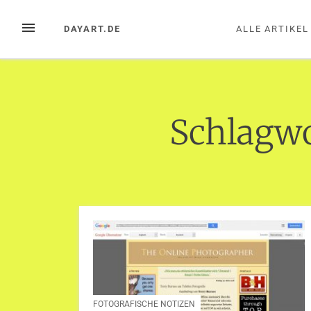
Zum
Inhalt
MENÜ
DAYART.DE
ALLE ARTIKEL
springen
Schlagw
FOTOGRAFISCHE NOTIZEN