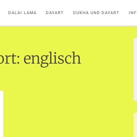
DALAI LAMA
DAYART
DUKHA UND DAYART
IN
ort:
englisch