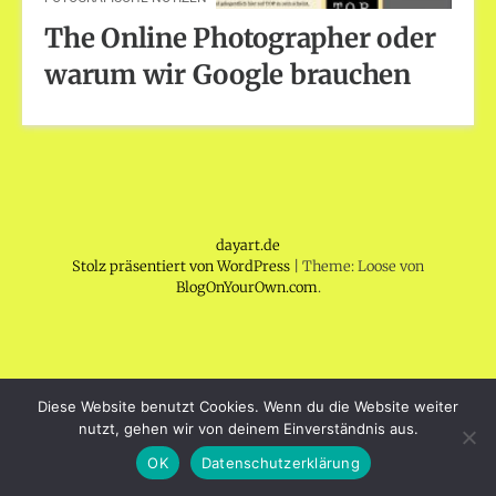
The Online Photographer oder
warum wir Google brauchen
dayart.de
Stolz präsentiert von WordPress
|
Theme: Loose von
BlogOnYourOwn.com
.
Diese Website benutzt Cookies. Wenn du die Website weiter
nutzt, gehen wir von deinem Einverständnis aus.
OK
Datenschutzerklärung