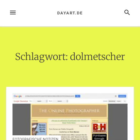
Zum
Inhalt
MENÜ
SUCHE
DAYART.DE
springen
Schlagwort:
dolmetscher
FOTOGRAFISCHE NOTIZEN