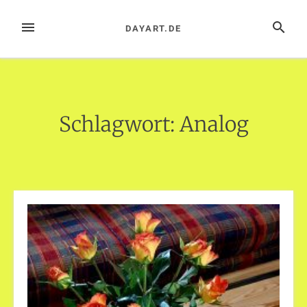
Zum
Inhalt
MENÜ
SUCHE
DAYART.DE
springen
Schlagwort:
Analog