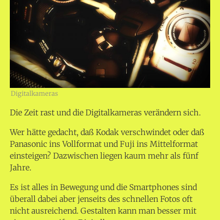
Digitalkameras
Die Zeit rast und die Digitalkameras verändern sich.
Wer hätte gedacht, daß Kodak verschwindet oder daß
Panasonic ins Vollformat und Fuji ins Mittelformat
einsteigen? Dazwischen liegen kaum mehr als fünf
Jahre.
Es ist alles in Bewegung und die Smartphones sind
überall dabei aber jenseits des schnellen Fotos oft
nicht ausreichend. Gestalten kann man besser mit