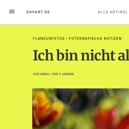
Zum
Inhalt
MENÜ
DAYART.DE
ALLE ARTIKEL
springen
FLANEURFOTOS
|
FOTOGRAFISCHE NOTIZEN
Ich bin nicht 
VON
MIMA
/ VOR
3 JAHREN