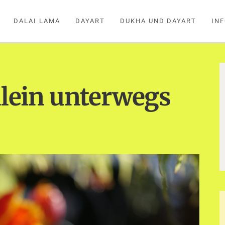
DALAI LAMA
DAYART
DUKHA UND DAYART
IN
allein unterwegs