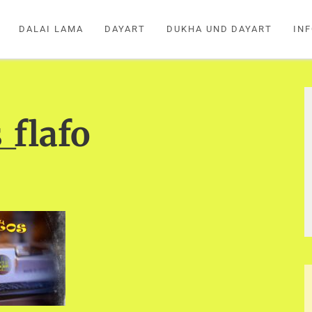
DALAI LAMA
DAYART
DUKHA UND DAYART
IN
_flafo