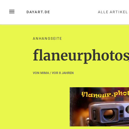
Zum
Inhalt
MENÜ
DAYART.DE
ALLE ARTIKEL
springen
ANHANGSEITE
flaneurphotos
VON
MIMA
/ VOR
8 JAHREN