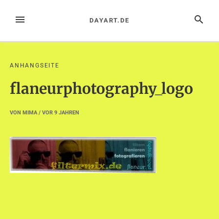
Zum
Inhalt
MENÜ
SUCHE
DAYART.DE
springen
ANHANGSEITE
flaneurphotography_logo
VON
MIMA
/ VOR
9 JAHREN