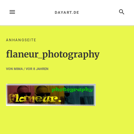
Zum
Inhalt
MENÜ
SUCHE
DAYART.DE
springen
ANHANGSEITE
flaneur_photography
VON
MIMA
/ VOR
8 JAHREN