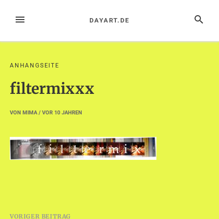
Zum
Inhalt
MENÜ
SUCHE
DAYART.DE
springen
ANHANGSEITE
filtermixxx
VON
MIMA
/ VOR
10 JAHREN
Beitragsnavigation
VORIGER BEITRAG