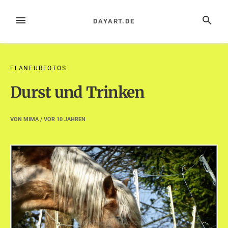
Zum
Inhalt
MENÜ
SUCHE
DAYART.DE
springen
FLANEURFOTOS
Durst und Trinken
VON
MIMA
/ VOR
10 JAHREN