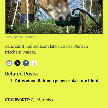
Foto: Michael Mahlke
Ganz sanft und achtsam labt sich das Pferd an
frischem Wasser.
Related Posts:
Fotos einen Rahmen geben – das rote Pferd
Pferd
trinken
STICHWORTE:
,