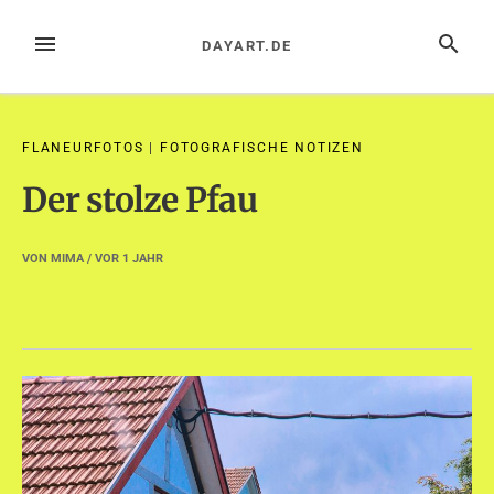
Zum
Inhalt
MENÜ
SUCHE
DAYART.DE
springen
FLANEURFOTOS
|
FOTOGRAFISCHE NOTIZEN
Der stolze Pfau
VON
MIMA
/ VOR
1 JAHR